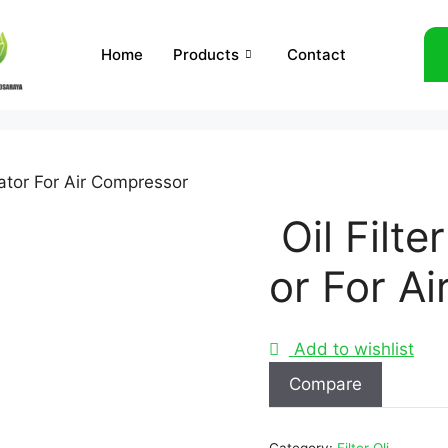
Home
Products
Contact
rator For Air Compressor
Oil Filte
or For A
Add to wishlist
Compare