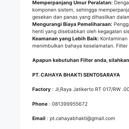
Memperpanjang Umur Peralatan:
Dengan
komponen sistem, sehingga memperpan
gesekan dan panas yang dihasilkan dalam
Mengurangi Biaya Pemeliharaan:
Pengga
henti yang disebabkan oleh kegagalan si
Keamanan yang Lebih Baik:
Kontaminan d
menimbulkan bahaya keselamatan. Filter 
Apapun kebutuhan Filter anda, silahka
PT. CAHAYA BHAKTI SENTOSARAYA
Factory
: Jl,Raya Jatikerto RT 017/RW .0
Phone
: 081399955672
Email
: pt.cahayabhakti@gmail.com