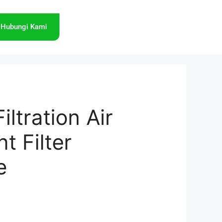
Hubungi Kami
ltration Air
t Filter
e