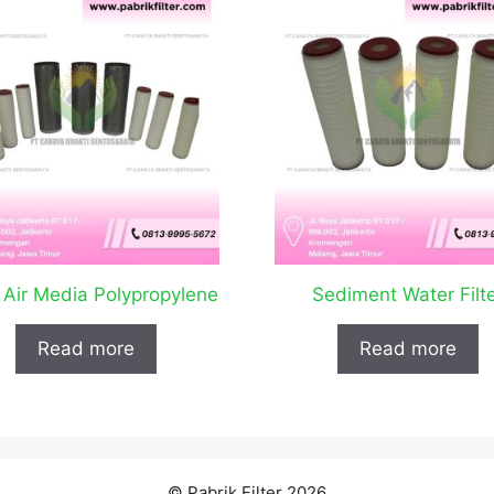
r Air Media Polypropylene
Sediment Water Filt
Read more
Read more
© Pabrik Filter 2026