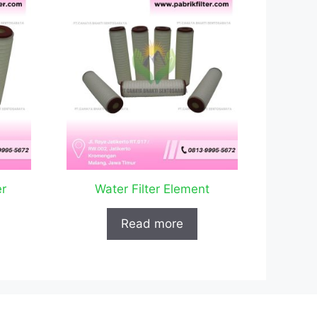
er
Water Filter Element
Read more