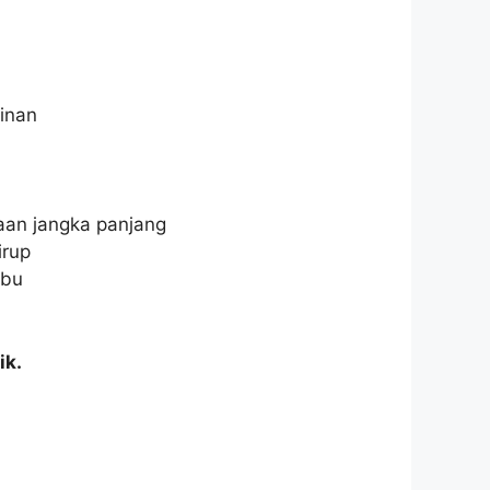
inan
aan jangka panjang
irup
ebu
ik.