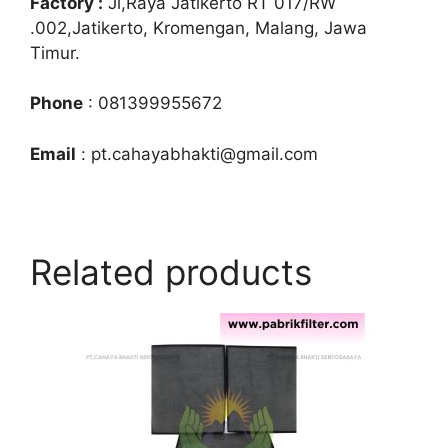
Factory :
Jl,Raya Jatikerto RT 017/RW
.002,Jatikerto, Kromengan, Malang, Jawa
Timur.
Phone
: 081399955672
Email
: pt.cahayabhakti@gmail.com
Related products