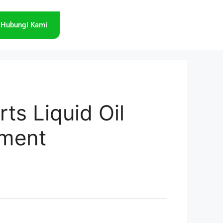
Hubungi Kami
ts Liquid Oil
ement