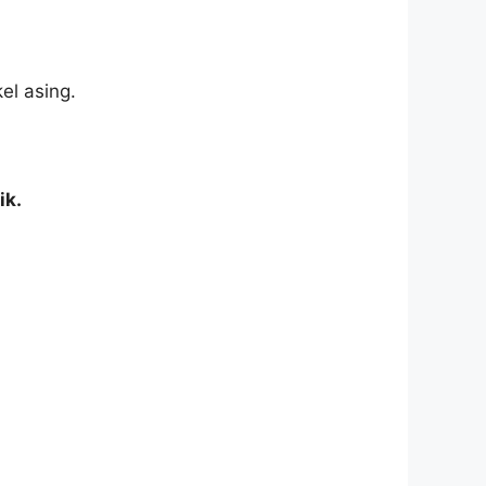
l asing.
ik.