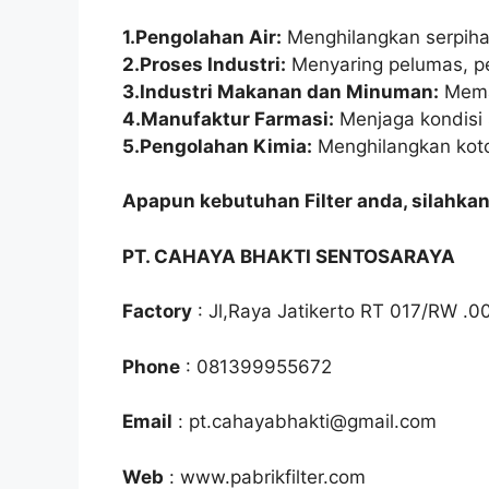
1.Pengolahan Air:
Menghilangkan serpihan
2.Proses Industri:
Menyaring pelumas, pen
3.Industri Makanan dan Minuman:
Memas
4.Manufaktur Farmasi:
Menjaga kondisi 
5.Pengolahan Kimia:
Menghilangkan kotor
Apapun kebutuhan Filter anda, silahka
PT. CAHAYA BHAKTI SENTOSARAYA
Factory
: Jl,Raya Jatikerto RT 017/RW .0
Phone
: 081399955672
Email
: pt.cahayabhakti@gmail.com
Web
: www.pabrikfilter.com