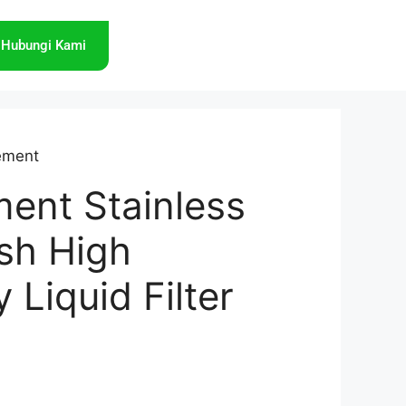
Hubungi Kami
lement
ent Stainless
sh High
y Liquid Filter