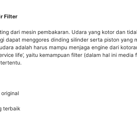
 Filter
nting dari mesin pembakaran. Udara yang kotor dan tid
agi dapat menggores dinding silinder serta piston ya
ter udara adalah harus mampu menjaga engine dari koto
service life’, yaitu kemampuan filter (dalam hal ini media
tertentu.
original
 terbaik