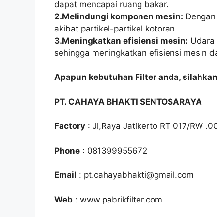
dapat mencapai ruang bakar.
2.Melindungi komponen mesin:
Dengan m
akibat partikel-partikel kotoran.
3.Meningkatkan efisiensi mesin:
Udara 
sehingga meningkatkan efisiensi mesin 
Apapun kebutuhan Filter anda, silahka
PT. CAHAYA BHAKTI SENTOSARAYA
Factory
: Jl,Raya Jatikerto RT 017/RW .0
Phone
: 081399955672
Email
: pt.cahayabhakti@gmail.com
Web
: www.pabrikfilter.com