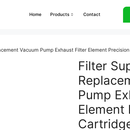
Home
Products
Contact
lacement Vacuum Pump Exhaust Filter Element Precision 
Filter Su
Replace
Pump Exh
Element P
Cartridg