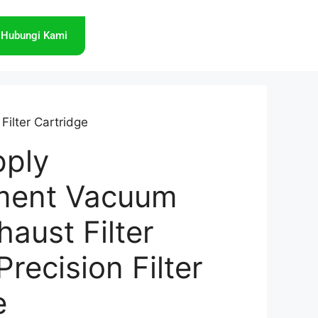
Hubungi Kami
Filter Cartridge
pply
ment Vacuum
aust Filter
recision Filter
e