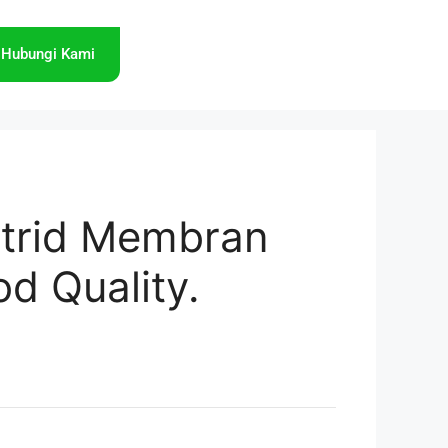
Hubungi Kami
artrid Membran
od Quality.