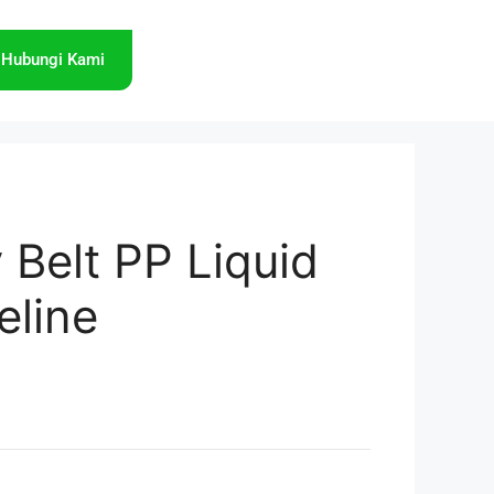
Hubungi Kami
y Belt PP Liquid
eline