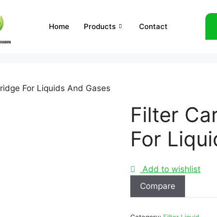
Home
Products
Contact
rtridge For Liquids And Gases
Filter Ca
For Liqu
Add to wishlist
Compare