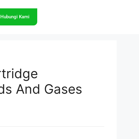
Hubungi Kami
rtridge
ids And Gases