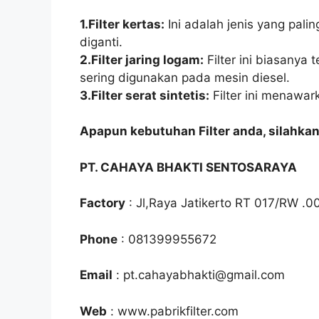
1.Filter kertas:
Ini adalah jenis yang palin
diganti.
2.Filter jaring logam:
Filter ini biasanya 
sering digunakan pada mesin diesel.
3.Filter serat sintetis:
Filter ini menawar
Apapun kebutuhan Filter anda, silahka
PT. CAHAYA BHAKTI SENTOSARAYA
Factory
: Jl,Raya Jatikerto RT 017/RW .0
Phone
: 081399955672
Email
: pt.cahayabhakti@gmail.com
Web
: www.pabrikfilter.com