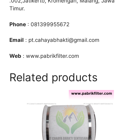
.002,Jatikerto, Kromengan, Malang, Jawa
Timur.
Phone
: 081399955672
Email
: pt.cahayabhakti@gmail.com
Web
: www.pabrikfilter.com
Related products