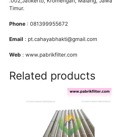
.002,Jatikerto, Kromengan, Malang, Jawa
Timur.
Phone
: 081399955672
Email
: pt.cahayabhakti@gmail.com
Web
: www.pabrikfilter.com
Related products