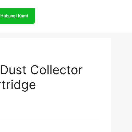
Hubungi Kami
r Dust Collector
rtridge