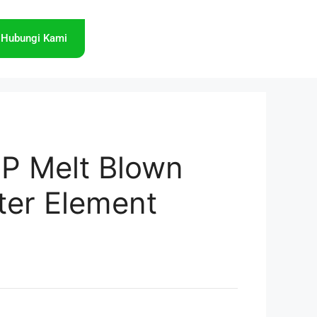
Hubungi Kami
PP Melt Blown
lter Element