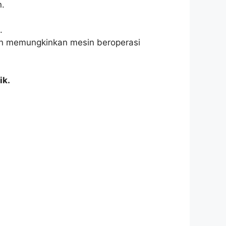
n.
.
n memungkinkan mesin beroperasi
ik.